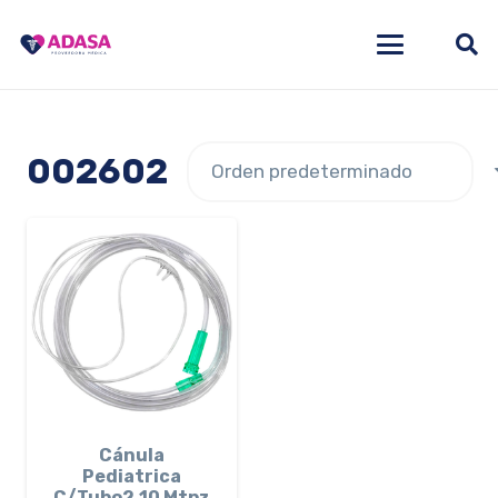
002602
Cánula
Pediatrica
C/Tubo2.10 Mtpz