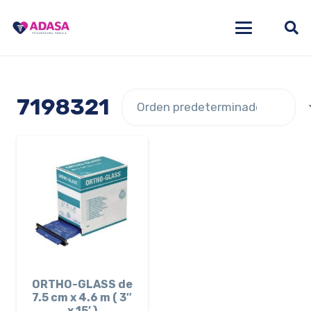
7198321
ORTHO-GLASS de
7.5 cm x 4.6 m ( 3″
x 15’ )