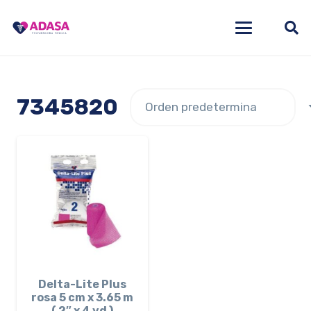
7345820
Delta-Lite Plus
rosa 5 cm x 3.65 m
( 2″ x 4 yd )