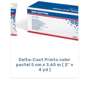
Delta-Cast Prints color
pastel 5 cm x 3.65 m ( 2″ x
4 yd )