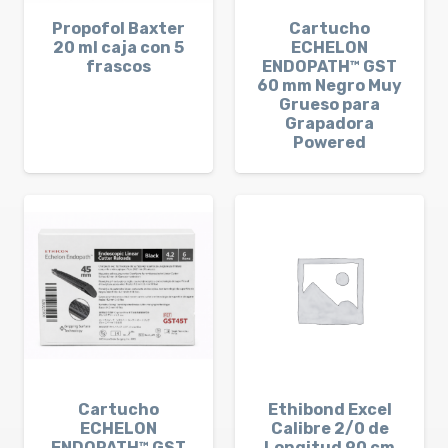
Propofol Baxter
Cartucho
20 ml caja con 5
ECHELON
frascos
ENDOPATH™ GST
60 mm Negro Muy
Grueso para
Grapadora
Powered
Cartucho
Ethibond Excel
ECHELON
Calibre 2/0 de
ENDOPATH™ GST
Longitud 90 cm