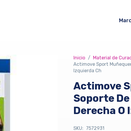
Mar
Inicio
/
Material de Cura
Actimove Sport Muñequer
Izquierda Ch
Actimove S
Soporte De
Derecha O 
SKU:
7572931