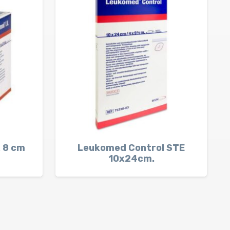
x 8 cm
Leukomed Control STE
10x24cm.