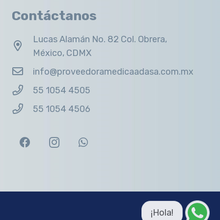
Contáctanos
Lucas Alamán No. 82 Col. Obrera,
México, CDMX
info@proveedoramedicaadasa.com.mx
55 1054 4505
55 1054 4506
¡Hola!