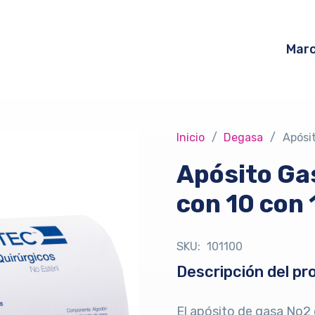
Mar
Inicio
/
Degasa
/
Apósi
Apósito Ga
con 10 con 
SKU:
101100
Descripción del pr
El apósito de gasa No2 