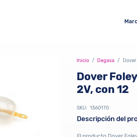
Mar
Inicio
/
Degasa
/
Dover 
Dover Foley
2V, con 12
SKU:
1360170
Descripción del pr
El producto Dover Foley