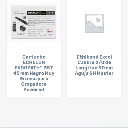
Cartucho
Ethibond Excel
ECHELON
Calibre 2/0 de
ENDOPATH™ GST
Longitud 90 cm
45 mm Negro Muy
Aguja SH Master
Grueso para
Grapadora
Powered