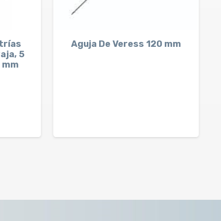
trías
Aguja De Veress 120 mm
aja, 5
0 mm