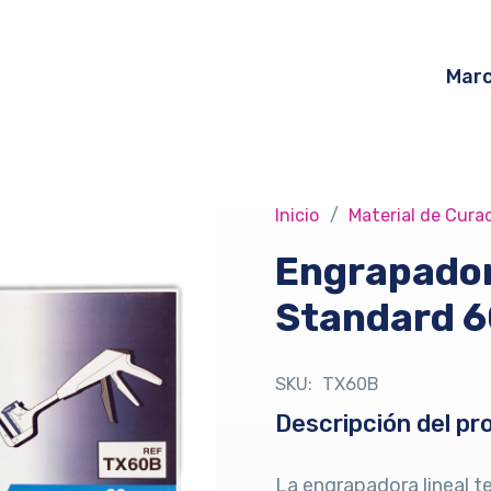
Mar
Inicio
/
Material de Cura
Engrapadora
Standard 
SKU:
TX60B
Descripción del pr
La engrapadora lineal 