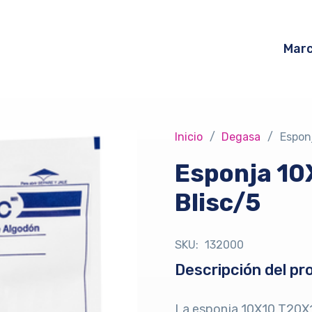
Mar
Inicio
/
Degasa
/
Espon
Esponja 10
Blisc/5
SKU:
132000
Descripción del pr
La esponja 10X10 T20X12