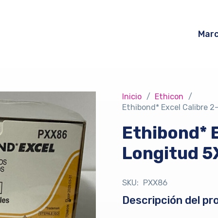
Mar
Inicio
/
Ethicon
/
Ethibond* Excel Calibre 
Ethibond* E
Longitud 5
SKU:
PXX86
Descripción del pr