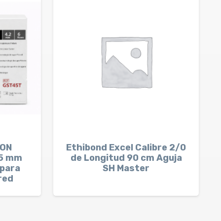
LON
Ethibond Excel Calibre 2/0
5 mm
de Longitud 90 cm Aguja
 para
SH Master
red