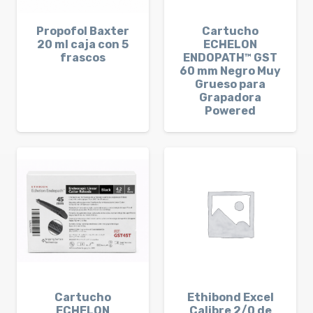
Propofol Baxter
Cartucho
20 ml caja con 5
ECHELON
frascos
ENDOPATH™ GST
60 mm Negro Muy
Grueso para
Grapadora
Powered
Cartucho
Ethibond Excel
ECHELON
Calibre 2/0 de