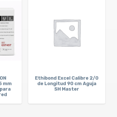
LON
Ethibond Excel Calibre 2/0
5 mm
de Longitud 90 cm Aguja
 para
SH Master
red