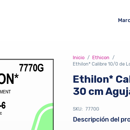
Mar
Inicio
/
Ethicon
/
Ethilon* Calibre 10/0 de
Ethilon* Ca
30 cm Aguj
SKU:
7770G
Descripción del pr