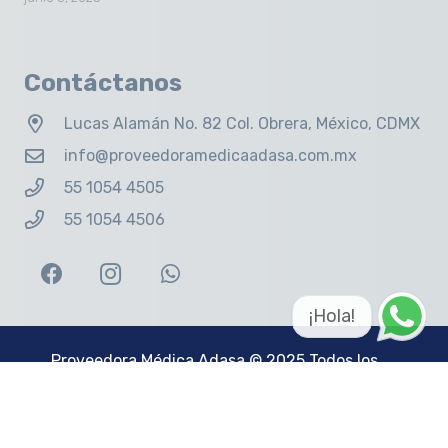
Contáctanos
Lucas Alamán No. 82 Col. Obrera, México, CDMX
info@proveedoramedicaadasa.com.mx
55 1054 4505
55 1054 4506
¡Hola!
Proveedora Médica Adasa
© 2025 Todos los
derechos reservados. Sitio web creado por
Big
Idea Group