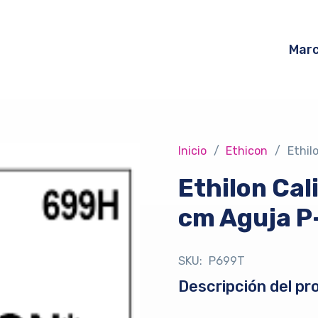
Mar
Inicio
/
Ethicon
/
Ethil
Ethilon Cal
cm Aguja P
SKU:
P699T
Descripción del pr