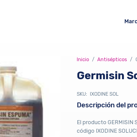
Mar
Inicio
/
Antisépticos
/
Germisin S
SKU:
IXODINE SOL
Descripción del pr
El producto GERMISIN S
código IXODINE SOLUCI