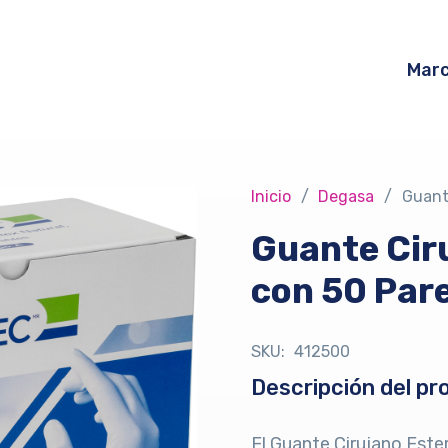
Mar
Inicio
/
Degasa
/
Guant
Guante Ciru
con 50 Par
SKU:
412500
Descripción del pr
El Guante Cirujano Este