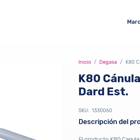
Mar
Inicio
/
Degasa
/
K80 C
K80 Cánula
Dard Est.
SKU:
1330060
Descripción del pr
El producto K80 Canula