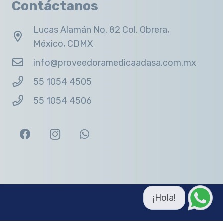
Contáctanos
Lucas Alamán No. 82 Col. Obrera,
México, CDMX
info@proveedoramedicaadasa.com.mx
55 1054 4505
55 1054 4506
¡Hola!