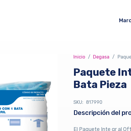
Mar
Inicio
/
Degasa
/
Paque
Paquete In
Bata Pieza
SKU:
817990
Descripción del pr
El Paquete Inte gr al O