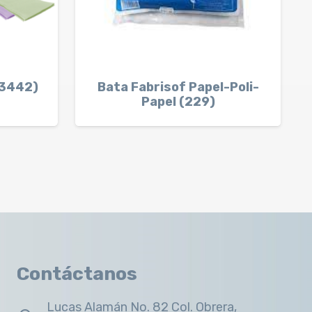
43442)
Bata Fabrisof Papel-Poli-
Papel (229)
Contáctanos
Lucas Alamán No. 82 Col. Obrera,