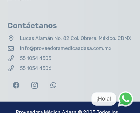
Contáctanos
Lucas Alamán No. 82 Col. Obrera, México, CDMX
info@proveedoramedicaadasa.com.mx
55 1054 4505
55 1054 4506
¡Hola!
Proveedora Médica Adasa
© 2025 Todos los
derechos reservados. Sitio web creado por
Big
Idea Group