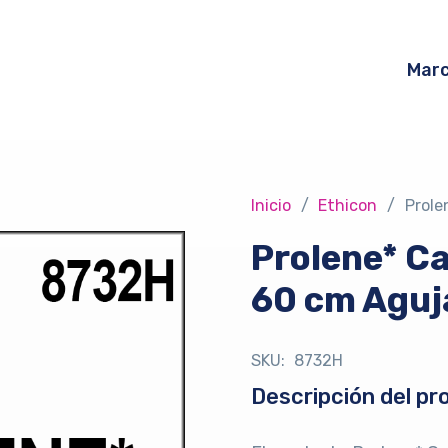
Mar
Inicio
/
Ethicon
/
Prole
Prolene* Ca
60 cm Aguj
SKU:
8732H
Descripción del pr