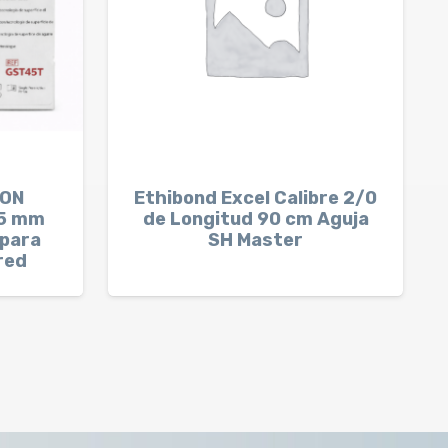
LON
Ethibond Excel Calibre 2/0
5 mm
de Longitud 90 cm Aguja
 para
SH Master
red