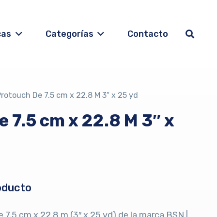
cas
Categorías
Contacto
rotouch De 7.5 cm x 22.8 M 3″ x 25 yd
 7.5 cm x 22.8 M 3″ x
oducto
 7.5 cm x 22.8 m (3″ x 25 yd) de la marca BSN |