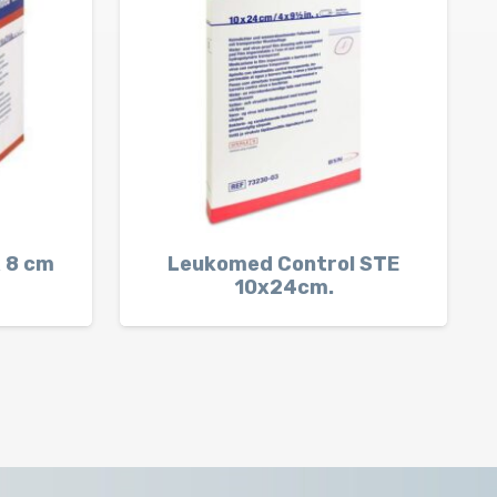
x 8 cm
Leukomed Control STE
10x24cm.