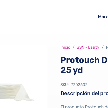
Mar
Inicio
/
BSN - Essity
/
P
Protouch De
25 yd
SKU:
7202602
Descripción del pr
El producto Protouch de