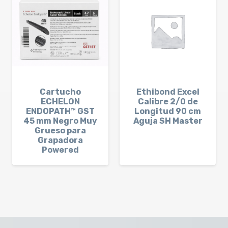
Cartucho
Ethibond Excel
ECHELON
Calibre 2/0 de
ENDOPATH™ GST
Longitud 90 cm
45 mm Negro Muy
Aguja SH Master
Grueso para
Grapadora
Powered