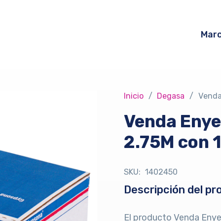
Mar
Inicio
/
Degasa
/
Venda
Venda Enye
2.75M con 
SKU:
1402450
Descripción del pr
El producto Venda Enye