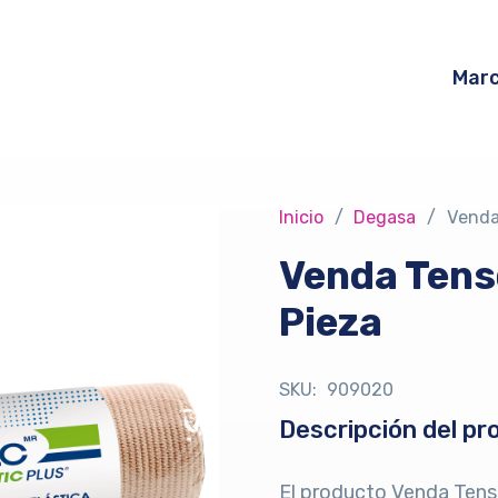
Mar
Inicio
/
Degasa
/
Venda
Venda Tenso
Pieza
SKU:
909020
Descripción del pr
El producto Venda Tens