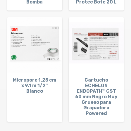
Bomba
Protec Bote 20 L
Micropore 1.25 cm
Cartucho
x 9.1 m 1/2″
ECHELON
Blanco
ENDOPATH™ GST
60 mm Negro Muy
Grueso para
Grapadora
Powered