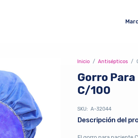
Mar
Inicio
/
Antisépticos
/
Gorro Para 
C/100
SKU:
A-32044
Descripción del pr
El gorro para paciente 