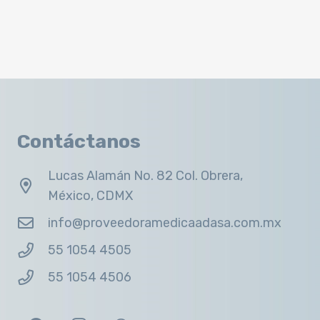
Contáctanos
Lucas Alamán No. 82 Col. Obrera,
México, CDMX
info@proveedoramedicaadasa.com.mx
55 1054 4505
55 1054 4506