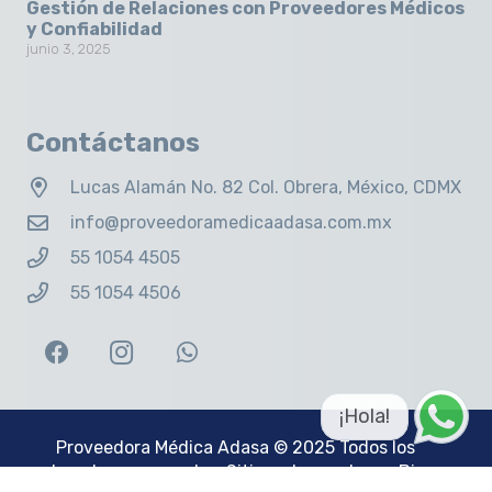
Gestión de Relaciones con Proveedores Médicos
y Confiabilidad
junio 3, 2025
Contáctanos
Lucas Alamán No. 82 Col. Obrera, México, CDMX
info@proveedoramedicaadasa.com.mx
55 1054 4505
55 1054 4506
¡Hola!
Proveedora Médica Adasa
© 2025 Todos los
derechos reservados. Sitio web creado por
Big