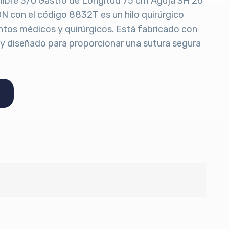
alibre 3/0 Gastro de Longitud 75 cm Aguja SH 26
 con el código 8832T es un hilo quirúrgico
ntos médicos y quirúrgicos. Está fabricado con
d y diseñado para proporcionar una sutura segura