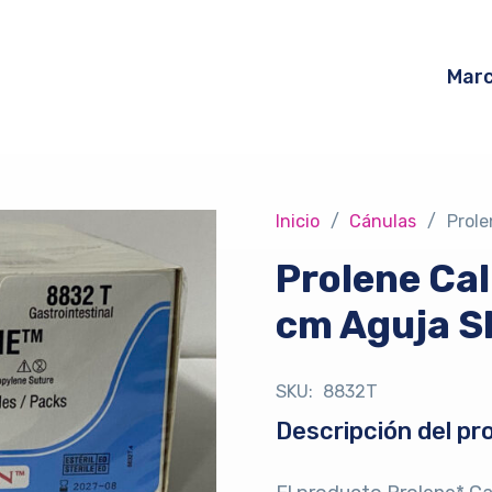
Mar
Inicio
/
Cánulas
/
Prole
Prolene Cal
cm Aguja 
SKU:
8832T
Descripción del pr